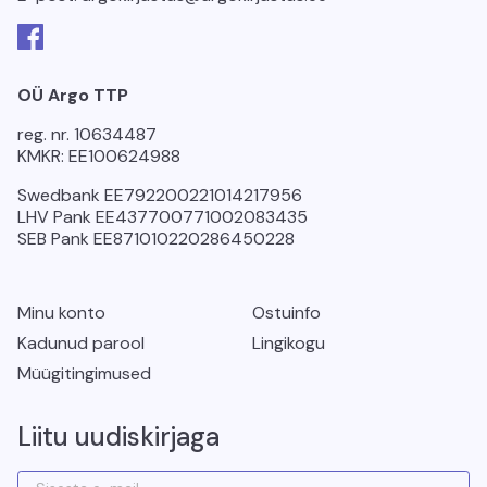
Facebook
OÜ Argo TTP
reg. nr. 10634487
KMKR: EE100624988
Swedbank EE792200221014217956
LHV Pank EE437700771002083435
SEB Pank EE871010220286450228
Minu konto
Ostuinfo
Kadunud parool
Lingikogu
Müügitingimused
Liitu uudiskirjaga
Liitu uudiskirjaga