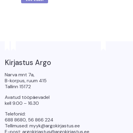
Kirjastus Argo
Narva mnt 7a,
B-korpus, ruum 415
Tallinn 15172
Avatud tööpäevadel
kell 9.00 – 16.30
Telefonid:
688 8680, 56 866 224
Tellimused: myyk@argokirjastus.ee
E-post: argokirjastus@argokirjastus.ee