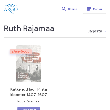
Kirjastus Argo
Otsing
Menüü
Ruth Rajamaa
Poe järjestu
Järjesta
LÄBI MÜÜDUD
Katkenud laul. Pirita klooster 1407-1607
Katkenud laul. Pirita
klooster 1407-1607
Ruth Rajamaa
Loe edasi