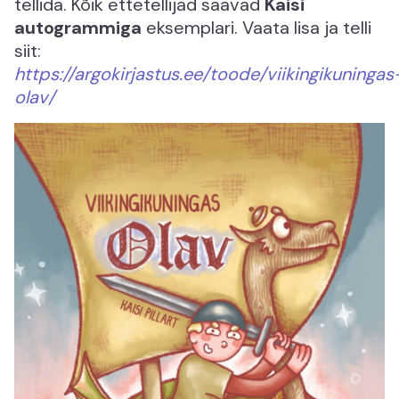
tellida. Kõik ettetellijad saavad
Kaisi
autogrammiga
eksemplari. Vaata lisa ja telli
siit:
https://argokirjastus.ee/toode/viikingikuningas
olav/