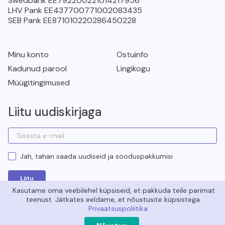
Swedbank EE792200221014217956
LHV Pank EE437700771002083435
SEB Pank EE871010220286450228
Minu konto
Ostuinfo
Kadunud parool
Lingikogu
Müügitingimused
Liitu uudiskirjaga
Liitu uudiskirjaga
Jah, tahan saada uudiseid ja sooduspakkumisi
Liitu
Kasutame oma veebilehel küpsiseid, et pakkuda teile parimat
teenust. Jätkates eeldame, et nõustusite küpsistega.
Privaatsuspoliitika