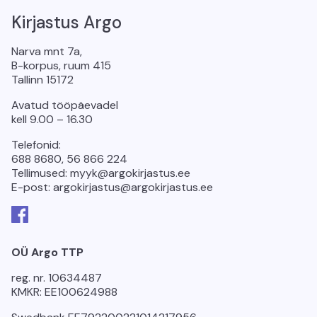
Kirjastus Argo
Narva mnt 7a,
B-korpus, ruum 415
Tallinn 15172
Avatud tööpäevadel
kell 9.00 – 16.30
Telefonid:
688 8680, 56 866 224
Tellimused: myyk@argokirjastus.ee
E-post: argokirjastus@argokirjastus.ee
Facebook
OÜ Argo TTP
reg. nr. 10634487
KMKR: EE100624988