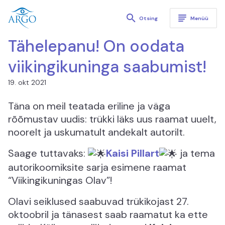
Kirjastus Argo
Otsing
Menüü
Tähelepanu! On oodata
viikingikuninga saabumist!
19. okt 2021
Täna on meil teatada eriline ja väga
rõõmustav uudis: trükki läks uus raamat uuelt,
noorelt ja uskumatult andekalt autorilt.
Saage tuttavaks:
Kaisi Pillart
ja tema
autorikoomiksite sarja esimene raamat
“Viikingikuningas Olav”!
Olavi seiklused saabuvad trükikojast 27.
oktoobril ja tänasest saab raamatut ka ette