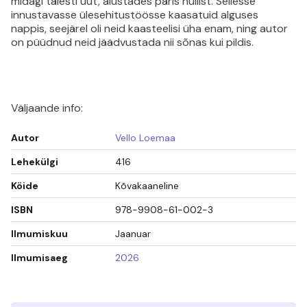
midagi täiesti uut, alustades päris nullist. Sellesse
innustavasse ülesehitustöösse kaasatuid alguses
nappis, seejärel oli neid kaasteelisi üha enam, ning autor
on püüdnud neid jäädvustada nii sõnas kui pildis.
Väljaande info:
Autor
Vello Loemaa
Lehekülgi
416
Köide
Kõvakaaneline
ISBN
978-9908-61-002-3
Ilmumiskuu
Jaanuar
Ilmumisaeg
2026