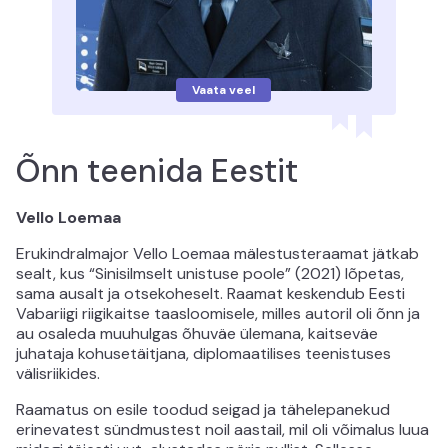
Vaata veel
Õnn teenida Eestit
Vello Loemaa
Erukindralmajor Vello Loemaa mälestusteraamat jätkab
sealt, kus “Sinisilmselt unistuse poole” (2021) lõpetas,
sama ausalt ja otsekoheselt. Raamat keskendub Eesti
Vabariigi riigikaitse taasloomisele, milles autoril oli õnn ja
au osaleda muuhulgas õhuväe ülemana, kaitseväe
juhataja kohusetäitjana, diplomaatilises teenistuses
välisriikides.
Raamatus on esile toodud seigad ja tähelepanekud
erinevatest sündmustest noil aastail, mil oli võimalus luua