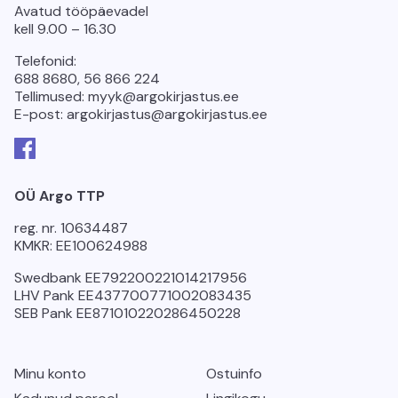
Avatud tööpäevadel
kell 9.00 – 16.30
Telefonid:
688 8680, 56 866 224
Tellimused: myyk@argokirjastus.ee
E-post: argokirjastus@argokirjastus.ee
Facebook
OÜ Argo TTP
reg. nr. 10634487
KMKR: EE100624988
Swedbank EE792200221014217956
LHV Pank EE437700771002083435
SEB Pank EE871010220286450228
Minu konto
Ostuinfo