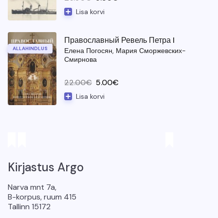
Lisa korvi
Icebreaker Suur Tõll
Православный Ревель Петра I
ALLAHINDLUS
Елена Погосян, Мария Сморжевских-
Смирнова
Algne hind oli: 22.00€.
Current price is: 5.00€.
22.00
€
5.00
€
Lisa korvi
Православный Ревель Петра I
Kirjastus Argo
Narva mnt 7a,
B-korpus, ruum 415
Tallinn 15172