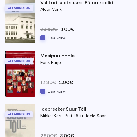
Valikud ja otsused. Pärnu koolid
ALLAHINDLUS
Aldur Vunk
Algne hind oli: 23.50€.
Current price is: 3.00€.
23.50
€
3.00
€
Lisa korvi
Valikud ja otsused. Pärnu koolid
Mesipuu poole
ALLAHINDLUS
Eerik Purje
Algne hind oli: 12.30€.
Current price is: 2.00€.
12.30
€
2.00
€
Lisa korvi
Mesipuu poole
Icebreaker Suur Tõll
ALLAHINDLUS
Mihkel Karu, Priit Lätti, Teele Saar
Algne hind oli: 26.50€.
Current price is: 3.00€.
26.50
€
3.00
€