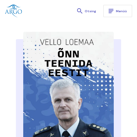
Kirjastus Argo
Otsing
Menüü